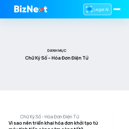
Legal AI
Trang chủ
Dịch Vụ
DANH MỤC
Sản Phẩm
Chữ Ký Số – Hóa Đơn Điện Tử
Tra Cứu
Tin Tức
Giới Thiệu
0832 016 336
Liên hệ
Chữ Ký Số - Hóa Đơn Điện Tử
Vì sao nên triển khai hóa đơn khởi tạo từ