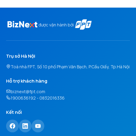
được vận hành bởi
Trụ sở Hà Nội
Toà nhà FPT, Số 10 phố Phạm Văn Bạch, P.Cầu Giấy, Tp.Hà Nội
Hỗ trợ khách hàng
biznext@fpt.com
1900636192 - 0832016336
Kết nối