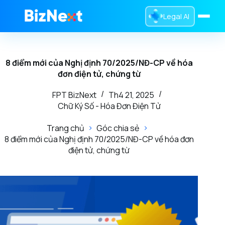
Legal AI
Trang chủ
8 điểm mới của Nghị định 70/2025/NĐ-CP về hóa
Dịch Vụ
đơn điện tử, chứng từ
Sản Phẩm
FPT BizNext
Th4 21, 2025
Chữ Ký Số - Hóa Đơn Điện Tử
Tra Cứu
Trang chủ
Góc chia sẻ
Tin Tức
8 điểm mới của Nghị định 70/2025/NĐ-CP về hóa đơn
điện tử, chứng từ
Giới Thiệu
0832 016 336
Liên hệ