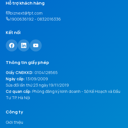
Hỗ trợ khách hàng
biznext@fpt.com
1900636192 - 0832016336
Kết nối
Thông tin giấy phép
Giấy CNĐKKD:
0104128565
Ngày cấp:
13/09/2009
Sửa đổi lần thứ 23 ngày 19/11/2019
Cơ quan cấp:
Phòng đăng ký kinh doanh - Sở Kế Hoạch và Đầu
Tư TP. Hà Nội
Công ty
Giới thiệu