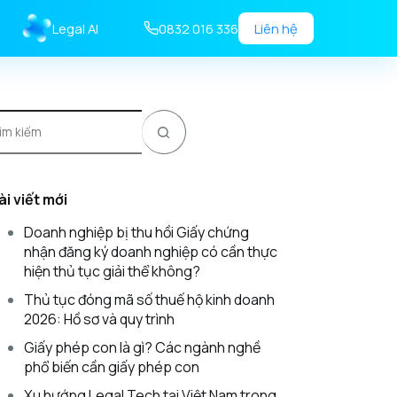
Legal AI
0832 016 336
Liên hệ
ài viết mới
Doanh nghiệp bị thu hồi Giấy chứng
nhận đăng ký doanh nghiệp có cần thực
hiện thủ tục giải thể không?
Thủ tục đóng mã số thuế hộ kinh doanh
2026: Hồ sơ và quy trình
Giấy phép con là gì? Các ngành nghề
phổ biến cần giấy phép con
Xu hướng Legal Tech tại Việt Nam trong