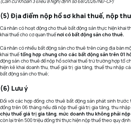
(Căn cứ Khoản 3 Điều 8
Nghị định số 68/2026/NĐ-CP)
(5) Địa điểm nộp hồ sơ khai thuế, nộp th
Cá nhân có hoạt động cho thuê bất động sản thực hiện khai thu
khai thuế cho cơ quan thuế
nơi có bất động sản cho thuê.
Cá nhân có nhiều bất động sản cho thuê trên cùng địa bàn một
khai thuế
tổng hợp chung cho các bất động sản trên 01 hồ
động sản cho thuê để nộp hồ sơ khai thuế trừ trường hợp tổ ch
hiện kê khai doanh thu, thuế giá trị gia tăng, thuế thu nhập 
bất động sản cho thuê;
(6) Lưu ý
Đối với các hợp đồng cho thuê bất động sản phát sinh trước t
đồng trên 06 tháng nếu đã nộp thuế giá trị gia tăng, thu nhậ
chịu thuế giá trị gia tăng
,
mức doanh thu không phải nộp 
còn lại trên 500 triệu đồng thì thực hiện nộp thuế theo quy định