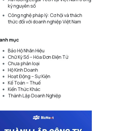
kỷ nguyên số
Công nghệ pháp lý: Cơ hội và thách
thức đối với doanh nghiệp Việt Nam
anh mục
Bảo Hộ Nhãn Hiệu
Chữ Ký Số – Hóa Đơn Điện Tử
Chưa phân loại
Hộ Kinh Doanh
Hoạt Động – Sự Kiện
Kế Toán – Thuế
Kiến Thức Khác
Thành Lập Doanh Nghiệp