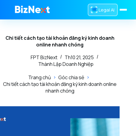
Legal AI
Trang chủ
Chi tiết cách tạo tài khoản đăng ký kinh doanh
Dịch Vụ
online nhanh chóng
Sản Phẩm
FPT BizNext
Th10 21, 2025
Thành Lập Doanh Nghiệp
Tra Cứu
Trang chủ
Góc chia sẻ
Tin Tức
Chi tiết cách tạo tài khoản đăng ký kinh doanh online
nhanh chóng
Giới Thiệu
0832 016 336
Liên hệ