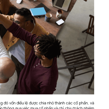
ng đó vốn điều lệ được chia nhỏ thành các cổ phần, và
n thông qua việc mua cổ phần và chỉ chịu trách nhiệm