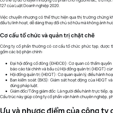
có thể tự do chuyển nhượng cổ phần cho người khác, trừ một s
127 của Luật Doanh nghiệp 2020.
Việc chuyển nhượng có thể thực hiện qua thị trường chứng 
đầu tư linh hoạt, dễ dàng thay đổi chủ sở hữu mà không ảnh hư
Cơ cấu tổ chức và quản trị chặt chẽ
Công ty cổ phần thường có cơ cấu tổ chức phức tạp, được t
gồm các bộ phận chính:
Đại hội đồng cổ đông (ĐHĐCĐ): Cơ quan có thẩm quyền c
báo cáo tài chính và bầu cử Hội đồng quản trị (HĐQT) cù
Hội đồng quản trị (HĐQT): Cơ quan quản lý, điều hành ho
Ban kiểm soát (BKS): Giám sát hoạt động của HĐQT và
đúng pháp luật.
Giám đốc/Tổng giám đốc: Là người điều hành trực tiếp, q
Cấu trúc này giúp công ty cổ phần vận hành chuyên nghiệp, ph
Ưu và nhược điểm của công ty 