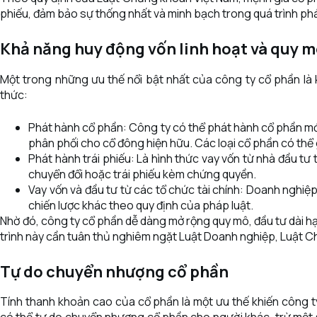
phiếu, đảm bảo sự thống nhất và minh bạch trong quá trình ph
Khả năng huy động vốn linh hoạt và quy m
Một trong những ưu thế nổi bật nhất của công ty cổ phần là
thức:
Phát hành cổ phần: Công ty có thể phát hành cổ phần mớ
phân phối cho cổ đông hiện hữu. Các loại cổ phần có thể
Phát hành trái phiếu: Là hình thức vay vốn từ nhà đầu tư
chuyển đổi hoặc trái phiếu kèm chứng quyền.
Vay vốn và đầu tư từ các tổ chức tài chính: Doanh nghiệ
chiến lược khác theo quy định của pháp luật.
Nhờ đó, công ty cổ phần dễ dàng mở rộng quy mô, đầu tư dài hạn
trình này cần tuân thủ nghiêm ngặt Luật Doanh nghiệp, Luật Ch
Tự do chuyển nhượng cổ phần
Tính thanh khoản cao của cổ phần là một ưu thế khiến công 