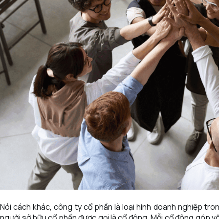
Nói cách khác, công ty cổ phần là loại hình doanh nghiệp tro
người sở hữu cổ phần được gọi là cổ đông. Mỗi cổ đông góp vố