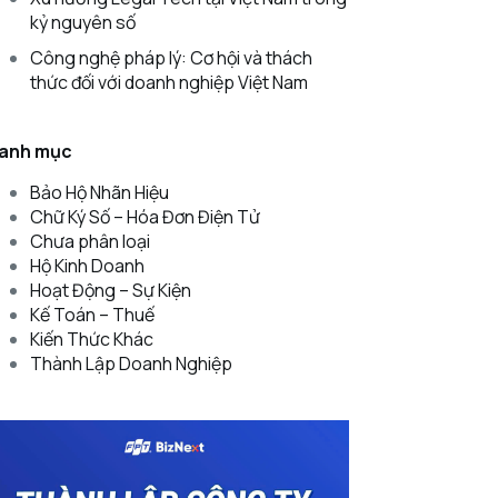
kỷ nguyên số
Công nghệ pháp lý: Cơ hội và thách
thức đối với doanh nghiệp Việt Nam
anh mục
Bảo Hộ Nhãn Hiệu
Chữ Ký Số – Hóa Đơn Điện Tử
Chưa phân loại
Hộ Kinh Doanh
Hoạt Động – Sự Kiện
Kế Toán – Thuế
Kiến Thức Khác
Thành Lập Doanh Nghiệp