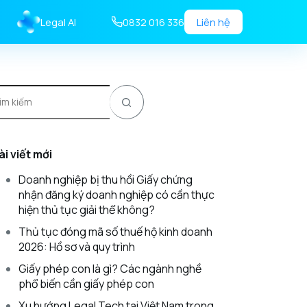
Legal AI
0832 016 336
Liên hệ
ài viết mới
Doanh nghiệp bị thu hồi Giấy chứng
nhận đăng ký doanh nghiệp có cần thực
hiện thủ tục giải thể không?
Thủ tục đóng mã số thuế hộ kinh doanh
2026: Hồ sơ và quy trình
Giấy phép con là gì? Các ngành nghề
phổ biến cần giấy phép con
Xu hướng Legal Tech tại Việt Nam trong