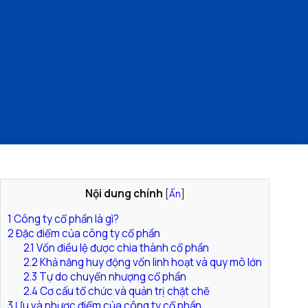
Nội dung chính
[
Ẩn
]
1
Công ty cổ phần là gì?
2
Đặc điểm của công ty cổ phần
2.1
Vốn điều lệ được chia thành cổ phần
2.2
Khả năng huy động vốn linh hoạt và quy mô lớn
2.3
Tự do chuyển nhượng cổ phần
2.4
Cơ cấu tổ chức và quản trị chặt chẽ
3
Ưu và nhược điểm của công ty cổ phần