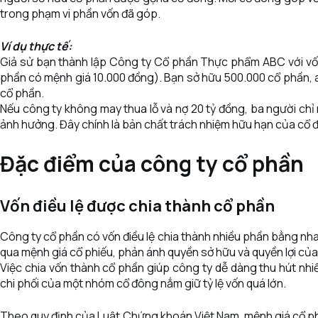
trong phạm vi phần vốn đã góp.
Ví dụ thực tế:
Giả sử bạn thành lập Công ty Cổ phần Thực phẩm ABC với vốn đ
phần có mệnh giá 10.000 đồng). Bạn sở hữu 500.000 cổ phần, a
cổ phần.
Nếu công ty không may thua lỗ và nợ 20 tỷ đồng, ba người chỉ 
ảnh hưởng. Đây chính là bản chất trách nhiệm hữu hạn của cổ 
Đặc điểm của công ty cổ phần
Vốn điều lệ được chia thành cổ phần
Công ty cổ phần có vốn điều lệ chia thành nhiều phần bằng nhau
qua mệnh giá cổ phiếu, phản ánh quyền sở hữu và quyền lợi củ
Việc chia vốn thành cổ phần giúp công ty dễ dàng thu hút nhiề
chi phối của một nhóm cổ đông nắm giữ tỷ lệ vốn quá lớn.
Theo quy định của Luật Chứng khoán Việt Nam, mệnh giá cổ ph