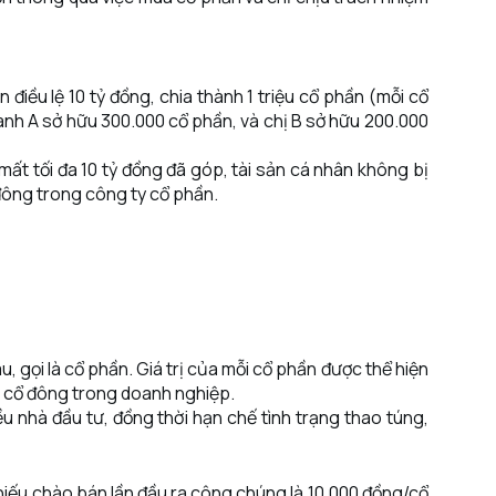
iều lệ 10 tỷ đồng, chia thành 1 triệu cổ phần (mỗi cổ
nh A sở hữu 300.000 cổ phần, và chị B sở hữu 200.000
mất tối đa 10 tỷ đồng đã góp, tài sản cá nhân không bị
đông trong công ty cổ phần.
, gọi là cổ phần. Giá trị của mỗi cổ phần được thể hiện
a cổ đông trong doanh nghiệp.
u nhà đầu tư, đồng thời hạn chế tình trạng thao túng,
iếu chào bán lần đầu ra công chúng là 10.000 đồng/cổ