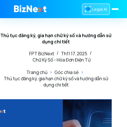
Legal AI
Trang chủ
Thủ tục đăng ký, gia hạn chữ ký số và hướng dẫn sử
Dịch Vụ
dụng chi tiết
Sản Phẩm
FPT BizNext
Th11 17, 2025
Chữ Ký Số - Hóa Đơn Điện Tử
Tra Cứu
Trang chủ
Góc chia sẻ
Tin Tức
Thủ tục đăng ký, gia hạn chữ ký số và hướng dẫn sử
dụng chi tiết
Giới Thiệu
0832 016 336
Liên hệ