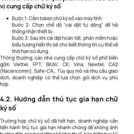
vị cung cấp chữ ký số
Bước 1: Cắm token chữ ký số vào máy tính.
Bước 2: Chọn chế độ “cài đặt tự động” để hệ
thống nhận thiết bị.
Bước 3: Sau khi cài đặt hoàn tất, phần mềm hoặc
biểu tượng hiển thị sẽ cho biết thông tin cụ thể về
thời hạn sử dụng.
Thông thường, các nhà cung cấp chữ ký số phổ biến
gồm Viettel, FPT, BKAV, CK, Vina, Newtel, CA2
(Nacencomm), Safe-CA… Tùy quy mô và nhu cầu giao
dịch, doanh nghiệp có thể lựa chọn gói dịch vụ phù
hợp.
4.2. Hướng dẫn thủ tục gia hạn chữ
ký số
Trường hợp chữ ký số đã hết hạn, doanh nghiệp cần
tiến hành thủ tục gia hạn nhanh chóng để không ảnh
hưởng đến các hoạt động kê khai thuế, bảo hiểm hay ký