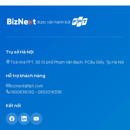
được vận hành bởi
Trụ sở Hà Nội
Toà nhà FPT, Số 10 phố Phạm Văn Bạch, P.Cầu Giấy, Tp.Hà Nội
Hỗ trợ khách hàng
biznext@fpt.com
1900636192 - 0832016336
Kết nối