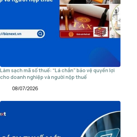
Làm sạch mã số thuế: “Lá chắn” bảo vệ quyền lợi
cho doanh nghiệp và người nộp thuế
08/07/2026