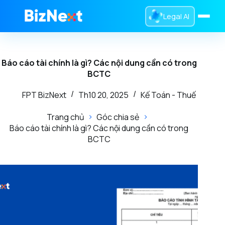
Legal AI
Trang chủ
Báo cáo tài chính là gì? Các nội dung cần có trong
Dịch Vụ
BCTC
Sản Phẩm
FPT BizNext
Th10 20, 2025
Kế Toán - Thuế
Tra Cứu
Trang chủ
Góc chia sẻ
Báo cáo tài chính là gì? Các nội dung cần có trong
Tin Tức
BCTC
Giới Thiệu
0832 016 336
Liên hệ