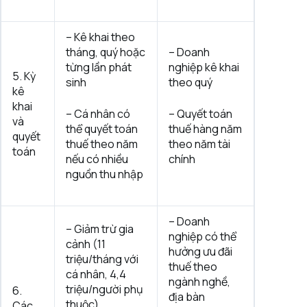
– Kê khai theo
tháng, quý hoặc
– Doanh
từng lần phát
nghiệp kê khai
5. Kỳ
sinh
theo quý
kê
khai
– Cá nhân có
– Quyết toán
và
thể quyết toán
thuế hàng năm
quyết
thuế theo năm
theo năm tài
toán
nếu có nhiều
chính
nguồn thu nhập
– Doanh
– Giảm trừ gia
nghiệp có thể
cảnh (11
hưởng ưu đãi
triệu/tháng với
thuế theo
cá nhân, 4,4
ngành nghề,
triệu/người phụ
6.
địa bàn
thuộc)
Các