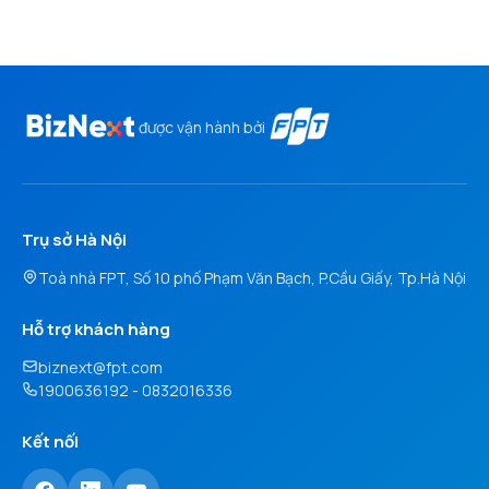
được vận hành bởi
Trụ sở Hà Nội
Toà nhà FPT, Số 10 phố Phạm Văn Bạch, P.Cầu Giấy, Tp.Hà Nội
Hỗ trợ khách hàng
biznext@fpt.com
1900636192 - 0832016336
Kết nối