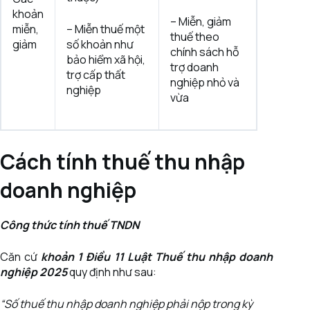
khoản
– Miễn, giảm
miễn,
– Miễn thuế một
thuế theo
giảm
số khoản như
chính sách hỗ
bảo hiểm xã hội,
trợ doanh
trợ cấp thất
nghiệp nhỏ và
nghiệp
vừa
Cách tính thuế thu nhập
doanh nghiệp
Công thức tính thuế TNDN
Căn cứ
khoản 1 Điều 11 Luật Thuế thu nhập doanh
nghiệp 2025
quy định như sau:
“Số thuế thu nhập doanh nghiệp phải nộp trong kỳ