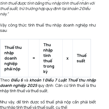
tính thuế được tính bằng thu nhập tính thuế nhân với
thuế suất, trừ trường hợp quy định tại khoản 2 Điều
này.”
Vậy công thức tính thuế thu nhập doanh nghiệp như
sau:
Thu
Thuế thu
nhập
nhập
tính
Thuế
doanh
=
x
thuế
suất
nghiệp
trong
phải nộp
kỳ
Theo
Điều 6
và
khoản 1 Điều 7 Luật Thuế thu nhập
doanh nghiệp 2025
quy định: Căn cứ tính thuế là thu
nhập tính thuế và thuế suất.
Như vậy, để tính được số thuế phải nộp cần phải biết
thu nhập tính thuế và thuế suất, cụ thể: