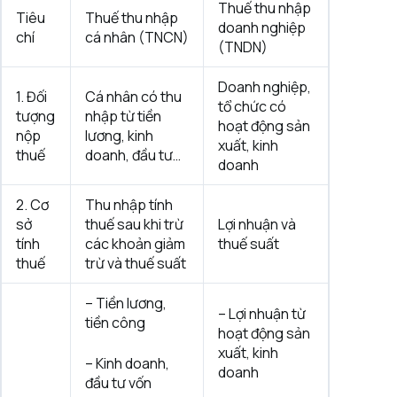
Thuế thu nhập
Tiêu
Thuế thu nhập
doanh nghiệp
chí
cá nhân (TNCN)
(TNDN)
Doanh nghiệp,
1. Đối
Cá nhân có thu
tổ chức có
tượng
nhập từ tiền
hoạt động sản
nộp
lương, kinh
xuất, kinh
thuế
doanh, đầu tư…
doanh
2. Cơ
Thu nhập tính
sở
thuế sau khi trừ
Lợi nhuận và
tính
các khoản giảm
thuế suất
thuế
trừ và thuế suất
– Tiền lương,
– Lợi nhuận từ
tiền công
hoạt động sản
xuất, kinh
– Kinh doanh,
doanh
đầu tư vốn