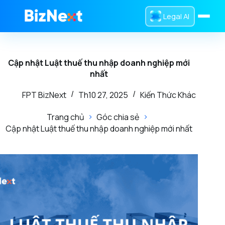
Legal AI
Trang chủ
Cập nhật Luật thuế thu nhập doanh nghiệp mới
Dịch Vụ
nhất
Sản Phẩm
FPT BizNext
Th10 27, 2025
Kiến Thức Khác
Tra Cứu
Trang chủ
Góc chia sẻ
Cập nhật Luật thuế thu nhập doanh nghiệp mới nhất
Tin Tức
Giới Thiệu
0832 016 336
Liên hệ