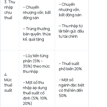
3. Thu
– Chuyển
nhập
– Chuyển
nhượng vốn,
chịu
nhượng vốn, bất
bất động sản
thuế
động sản
– Thu nhập từ
– Trúng thưởng,
lãi tiền gửi, đầu
bản quyền, thừa
tư tài chính
kế, quà tặng
– Lũy tiến từng
phần (5% –
– Thuế suất
35%) theo mức
phổ biến 20%
thu nhập
4.
Mức
– Một số
– Một số thu
thuế
ngành đặc biệt
nhập áp dụng
suất
có thể lên đến
thuế suất cố
50%
định (5%, 10%,
20%)