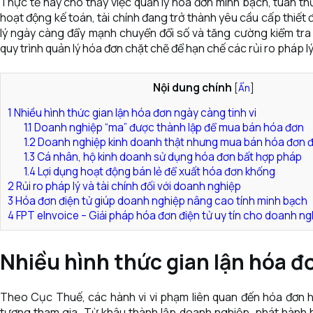
Thực tế này cho thấy việc quản lý hóa đơn minh bạch, tuân t
hoạt động kế toán, tài chính đang trở thành yêu cầu cấp thiết
lý ngày càng đẩy mạnh chuyển đổi số và tăng cường kiểm tra 
quy trình quản lý hóa đơn chặt chẽ để hạn chế các rủi ro pháp lý
Nội dung chính
[
Ẩn
]
1
Nhiều hình thức gian lận hóa đơn ngày càng tinh vi
1.1
Doanh nghiệp “ma” được thành lập để mua bán hóa đơn
1.2
Doanh nghiệp kinh doanh thật nhưng mua bán hóa đơn để
1.3
Cá nhân, hộ kinh doanh sử dụng hóa đơn bất hợp pháp
1.4
Lợi dụng hoạt động bán lẻ để xuất hóa đơn khống
2
Rủi ro pháp lý và tài chính đối với doanh nghiệp
3
Hóa đơn điện tử giúp doanh nghiệp nâng cao tính minh bạch
4
FPT eInvoice – Giải pháp hóa đơn điện tử uy tín cho doanh ng
Nhiều hình thức gian lận hóa đ
Theo Cục Thuế, các hành vi vi phạm liên quan đến hóa đơn hi
tượng tham gia. Từ khâu thành lập doanh nghiệp, phát hành 