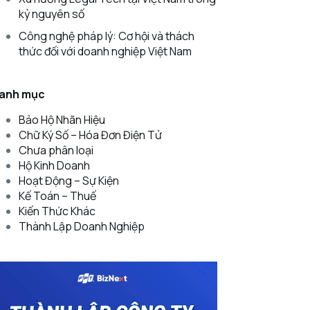
kỷ nguyên số
Công nghệ pháp lý: Cơ hội và thách
thức đối với doanh nghiệp Việt Nam
anh mục
Bảo Hộ Nhãn Hiệu
Chữ Ký Số – Hóa Đơn Điện Tử
Chưa phân loại
Hộ Kinh Doanh
Hoạt Động – Sự Kiện
Kế Toán – Thuế
Kiến Thức Khác
Thành Lập Doanh Nghiệp