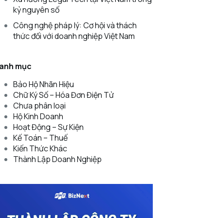
kỷ nguyên số
Công nghệ pháp lý: Cơ hội và thách
thức đối với doanh nghiệp Việt Nam
anh mục
Bảo Hộ Nhãn Hiệu
Chữ Ký Số – Hóa Đơn Điện Tử
Chưa phân loại
Hộ Kinh Doanh
Hoạt Động – Sự Kiện
Kế Toán – Thuế
Kiến Thức Khác
Thành Lập Doanh Nghiệp