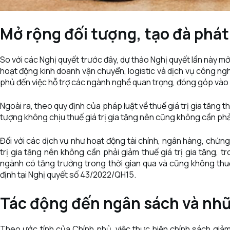
Mở rộng đối tượng, tạo đà phát 
So với các Nghị quyết trước đây, dự thảo Nghị quyết lần này 
hoạt động kinh doanh vận chuyển, logistic và dịch vụ công ng
phủ đến việc hỗ trợ các ngành nghề quan trọng, đóng góp vào s
Ngoài ra, theo quy định của pháp luật về thuế giá trị gia tăng t
tượng không chịu thuế giá trị gia tăng nên cũng không cần phả
Đối với các dịch vụ như hoạt động tài chính, ngân hàng, chứn
trị gia tăng nên không cần phải giảm thuế giá trị gia tăng, t
ngành có tăng trưởng trong thời gian qua và cũng không thuộ
định tại Nghị quyết số 43/2022/QH15.
Tác động đến ngân sách và nhữ
Theo ước tính của Chính phủ, việc thực hiện chính sách gi