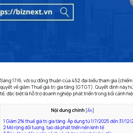
Sáng 17/6, với sự đồng thuận của 452 đại biểu tham gia (chiếm
quyết về giảm Thuế giá trị gia tăng (GTGT). Quyết định này h
tế, đặc biệt là hỗ trợ doanh nghiệp phát triển trong bối cảnh hiệ
Nội dung chính
[
Ẩn
]
1
Giảm 2% thuế giá trị gia tăng: Áp dụng từ 1/7/2025 đến 31/12
2
Mở rộng đối tượng, tạo đà phát triển nền kinh tế