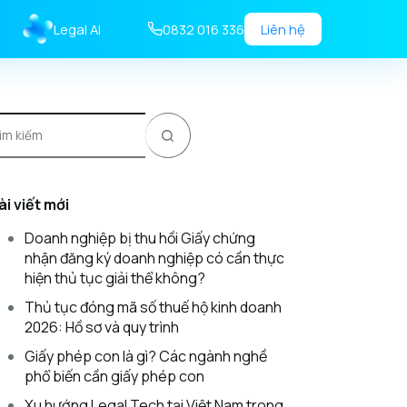
Legal AI
0832 016 336
Liên hệ
ài viết mới
Doanh nghiệp bị thu hồi Giấy chứng
nhận đăng ký doanh nghiệp có cần thực
hiện thủ tục giải thể không?
Thủ tục đóng mã số thuế hộ kinh doanh
2026: Hồ sơ và quy trình
Giấy phép con là gì? Các ngành nghề
phổ biến cần giấy phép con
Xu hướng Legal Tech tại Việt Nam trong