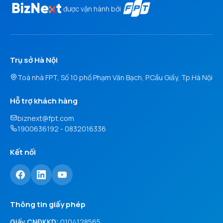
được vận hành bởi
Trụ sở Hà Nội
Toà nhà FPT, Số 10 phố Phạm Văn Bạch, P.Cầu Giấy, Tp.Hà Nội
Hỗ trợ khách hàng
biznext@fpt.com
1900636192 - 0832016336
Kết nối
Thông tin giấy phép
Giấy CNĐKKD:
0104128565