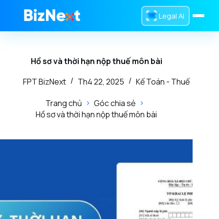
Legal AI
Trang chủ
Hồ sơ và thời hạn nộp thuế môn bài
Dịch Vụ
FPT BizNext
Th4 22, 2025
Kế Toán - Thuế
Sản Phẩm
Trang chủ
Góc chia sẻ
Tra Cứu
Hồ sơ và thời hạn nộp thuế môn bài
Tin Tức
Giới Thiệu
0832 016 336
Liên hệ