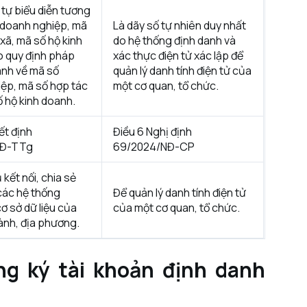
 tự biểu diễn tương
 doanh nghiệp, mã
Là dãy số tự nhiên duy nhất
xã, mã số hộ kinh
do hệ thống định danh và
 quy định pháp
xác thực điện tử xác lập để
ành về mã số
quản lý danh tính điện tử của
ệp, mã số hợp tác
một cơ quan, tổ chức.
ố hộ kinh doanh.
ết định
Điều 6 Nghị định
QĐ-TTg
69/2024/NĐ-CP
kết nối, chia sẻ
 các hệ thống
Để quản lý danh tính điện tử
cơ sở dữ liệu của
của một cơ quan, tổ chức.
ành, địa phương.
ng ký tài khoản định danh