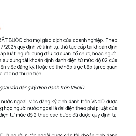
là BẮT BUỘC cho mọi giao dịch của doanh nghiệp. Theo
7/2024 quy định về trình tự, thủ tục cấp tài khoản định
pháp luật, người đứng đầu cơ quan, tổ chức, hoặc người
n sử dụng tài khoản định danh điện tử mức độ 02 của
n việc đăng ký. Hoặc có thể nộp trực tiếp tại cơ quan
 cước nơi thuận tiện.
ngoài vẫn đăng ký định danh trên VNeID.
i nước ngoài, việc đăng ký định danh trên VNeID được
g hợp người nước ngoài là đại diện theo pháp luật của
điện tử mức độ 2 theo các bước đã được quy định tại
FDI là người nước ngoài được cấp tài khoản định danh