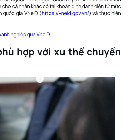
n cho cá nhân khác có tài khoản định danh điện tử mức
 quốc gia VNeID (
https://vneid.gov.vn/
) và thực hiện
doanh nghiệp qua VneID
 phù hợp với xu thế chuyển