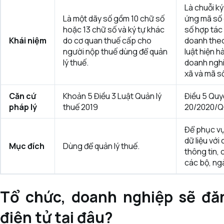
Là chuỗi ký
Là một dãy số gồm 10 chữ số
ứng mã số
hoặc 13 chữ số và ký tự khác
số hợp tác 
Khái niệm
do cơ quan thuế cấp cho
doanh theo
người nộp thuế dùng để quản
luật hiện h
lý thuế.
doanh nghi
xã và mã s
Căn cứ
Khoản 5 Điều 3 Luật Quản lý
Điều 5 Quy
pháp lý
thuế 2019
20/2020/
Để phục vụ 
dữ liệu với
Mục đích
Dùng để quản lý thuế.
thông tin, 
các bộ, ng
Tổ chức, doanh nghiệp sẽ đă
điện tử tại đâu?