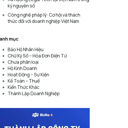
kỷ nguyên số
Công nghệ pháp lý: Cơ hội và thách
thức đối với doanh nghiệp Việt Nam
anh mục
Bảo Hộ Nhãn Hiệu
Chữ Ký Số – Hóa Đơn Điện Tử
Chưa phân loại
Hộ Kinh Doanh
Hoạt Động – Sự Kiện
Kế Toán – Thuế
Kiến Thức Khác
Thành Lập Doanh Nghiệp