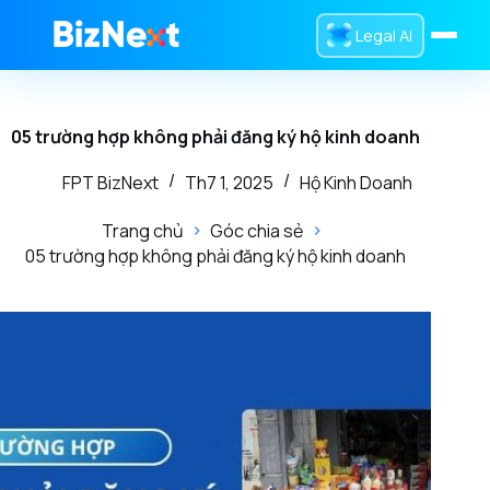
Legal AI
Trang chủ
05 trường hợp không phải đăng ký hộ kinh doanh
Dịch Vụ
FPT BizNext
Th7 1, 2025
Hộ Kinh Doanh
Sản Phẩm
Trang chủ
Góc chia sẻ
Tra Cứu
05 trường hợp không phải đăng ký hộ kinh doanh
Tin Tức
Giới Thiệu
0832 016 336
Liên hệ