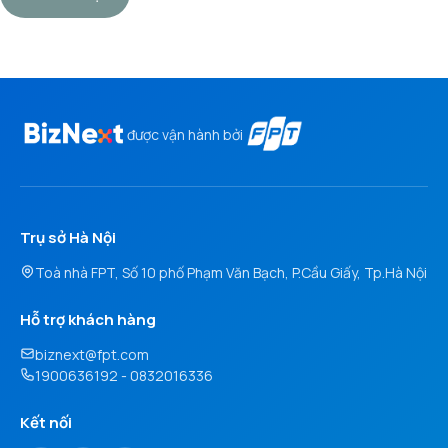
được vận hành bởi
Trụ sở Hà Nội
Toà nhà FPT, Số 10 phố Phạm Văn Bạch, P.Cầu Giấy, Tp.Hà Nội
Hỗ trợ khách hàng
biznext@fpt.com
1900636192 - 0832016336
Kết nối